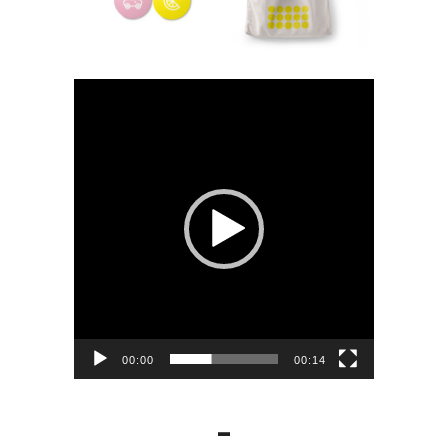
Lecteur
vidéo
00:00
00:14
-