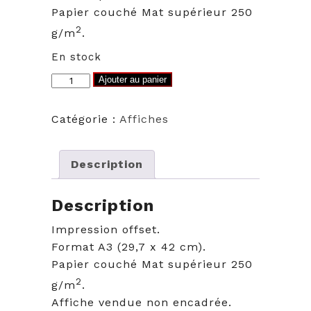
Papier couché Mat supérieur 250
2
g/m
.
En stock
quantité
Ajouter au panier
de
Illustration
Catégorie :
Affiches
ILE
D'YEU
-
Description
Chapelle
de
Description
la
Impression offset.
Meule
Format A3 (29,7 x 42 cm).
Papier couché Mat supérieur 250
2
g/m
.
Affiche vendue non encadrée.