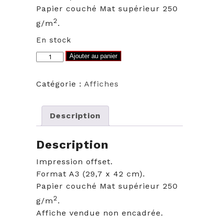
Papier couché Mat supérieur 250
2
g/m
.
En stock
quantité
Ajouter au panier
de
Illustration
Catégorie :
Affiches
ILE
D'YEU
-
Description
Pointe
des
Description
Corbeaux
Impression offset.
Format A3 (29,7 x 42 cm).
Papier couché Mat supérieur 250
2
g/m
.
Affiche vendue non encadrée.