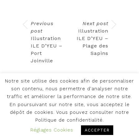
Previous
Next post
post
Illustration
Illustration
ILE D’YEU –
ILE D’YEU –
Plage des
Port
Sapins
Joinville
Notre site utilise des cookies afin de personnaliser
son contenu, nous permettre d'analyser notre
traffic et améliorer la performance de notre site.
En poursuivant sur notre site, vous acceptez le
© 2018, tous droits réservés
dépôt de cookies. Vous pouvez consulter notre
JEANJEAN FACTORY |
Mentions légales
Politique de confidentialité.
et politique de confidentialité
|
Réglages Cookies
ACCEPTER
Conditions générales de vente